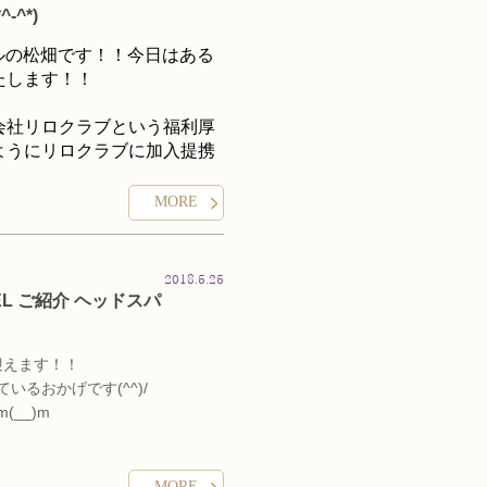
^*)
ピエルの松畑です！！今日はある
たします！！
会社リロクラブという福利厚
ようにリロクラブに加入提携
MORE
４５０万人）の方が対象です！！
ていないのですがわかってい
するので下記に当てはまる方
2018.5.25
！下記のお勤めの方は適用さ
EL ご紹介 ヘッドスパ
迎えます！！
ていきましょう(*^-^*)
るおかげです(^^)/
__)m
んのかたに知っていただきたいの
典として、
MORE