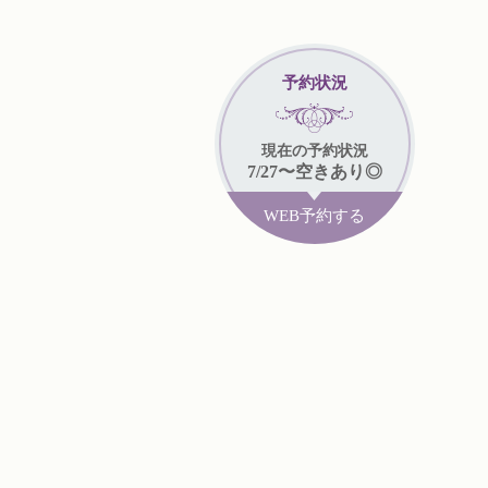
予約状況
現在
の予約状況
7/27
〜
空きあり◎
WEB予約する