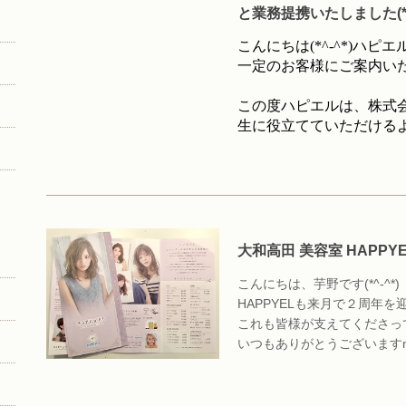
と業務提携いたしました(*^-
こんにちは(*^-^*)ハ
一定のお客様にご案内い
この度ハピエルは、株式
生に役立てていただける
たしました！！
日本では現在8650社(
すべてこちらが把握はし
る範囲でちらっとご紹介
は是非ご活用ください！
大和高田 美容室 HAPPY
れますよ！！
こんにちは、芋野です(*^-^*)
HAPPYELも来月で２周年を
会社の福利厚生をもっと広げ
これも皆様が支えてくださってい
いつもありがとうございますm(
HAPPYELをもっとたくさ
で、HAPPYELではご紹介特