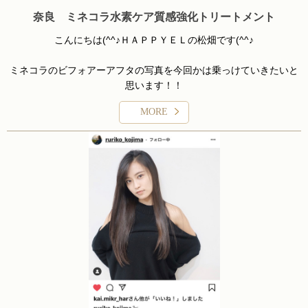
奈良 ミネコラ水素ケア質感強化トリートメント
こんにちは(^^♪ＨＡＰＰＹＥＬの松畑です(^^♪
ミネコラのビフォアーアフタの写真を今回かは乗っけていきたいと
思います！！
MORE
ブログ久しぶりすぎてすいません(>_<)