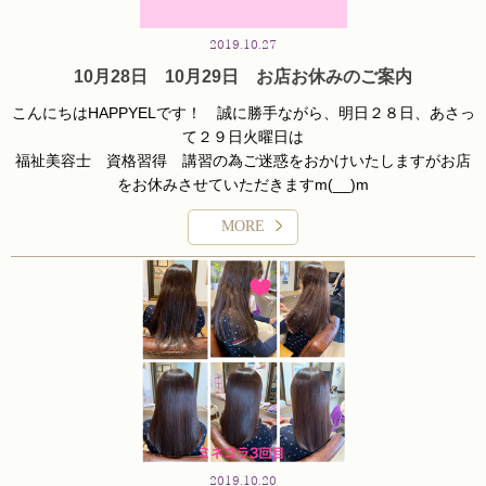
#奈良福祉美容士
2019.10.27
10月28日 10月29日 お店お休みのご案内
こんにちはHAPPYELです！ 誠に勝手ながら、明日２８日、あさっ
て２９日火曜日は
福祉美容士 資格習得 講習の為ご迷惑をおかけいたしますがお店
をお休みさせていただき
ますm(__)m
MORE
木曜日から通常営業させていただきますm(__)m 将来HAPPYELのお
客様に訪問美容もできるように
知識と技術を習得してまいりますm(_ _)m
2019.10.20