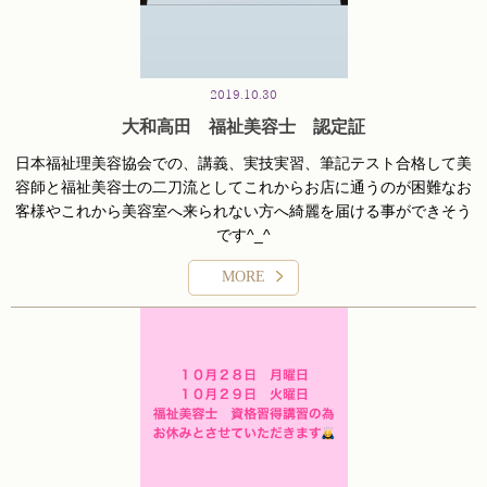
2019.10.30
大和高田 福祉美容士 認定証
日本福祉理美容協会での、講義、実技実習、筆記テスト合格して美
容師と福祉美容士の二刀流としてこれからお店に通うのが困難なお
客様やこれから美容室へ来られない方へ綺麗を届ける事ができそう
です^_^
プロとしてしっかり奈良の福祉美容に対してもっと関わって行ける
MORE
ように頑張ります(o^^o)
#福祉美容
#福祉美容士
#奈良福祉美容士
#大和高田福祉美容
#大和高田福祉美容士
#happyelhaircrew
#大和高田
#大和高田市