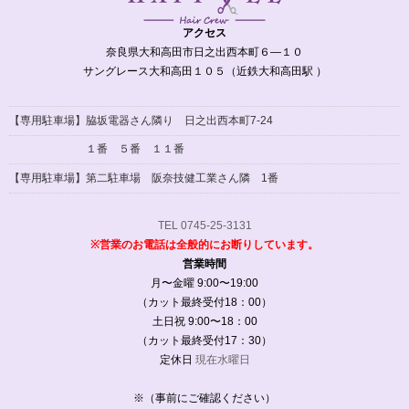
アクセス
奈良県大和高田市日之出西本町６―１０
サングレース大和高田１０５（近鉄大和高田駅 ）
【専用駐車場】脇坂電器さん隣り 日之出西本町7-24
１番 ５番 １１番
【専用駐車場】
第二駐車場 阪奈技健工業さん隣 1番
TEL 0745-25-3131
※営業のお電話は全般的にお断りしています。
営業時間
月〜金曜 9:00〜19:00
（カット最終受付18：00）
土日祝 9:00〜18：00
（カット最終受付17：30）
定休日
現在水曜日
※（事前にご確認ください）