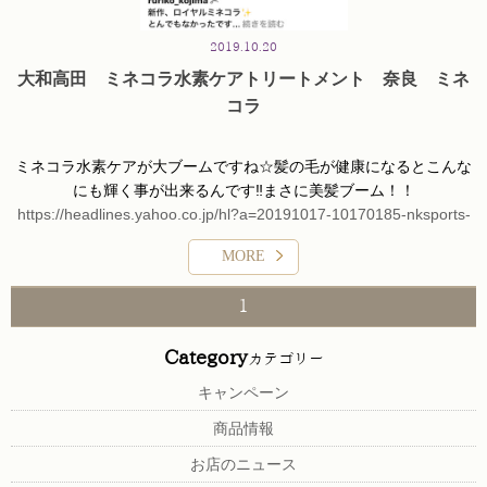
2019.10.20
大和高田 ミネコラ水素ケアトリートメント 奈良 ミネ
コラ
ミネコラ水素ケアが大ブームですね☆髪の毛が健康になるとこんな
にも輝く事が出来るんです‼️まさに美髪ブーム！！
https://headlines.yahoo.co.jp/
hl?a=20191017-10170185-
nksports-
ent
MORE
髪の水分をしっかり補給できるゆういつ無二の、
トリートメントメ
ニュー！
か少し高い値段ですがその価値はあります‼️
1
https://www.instagram.com/p/
B3rk_hins4i/?igshid=
1v346vmer2ok7
Category
芸能人の方や、女優さん、タレントさん モデルさんも今や、ミネ
カテゴリー
コラで髪を美しく保っている時代になってきました！！
キャンペーン
髪の毛の水分量を上げることで髪本来の美しさが手に入ります！！1
商品情報
回（1時間）で結果だせる画期的なケアメニューです！！
お店のニュース
ぜひ一度、感動を、体験くださいませ(*^-^*)