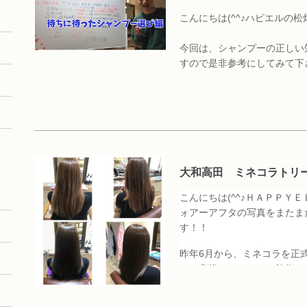
こんにちは(^^♪ハピエルの松畑
今回は、シャンプーの正しい
すので是非参考にしてみて下
シャンプーは香りや質感も大
力の強さや刺激や界面活性剤
是非ご覧ください！！こちら
YouTubeチャンネル
大和高田 ミネコラトリ
こんにちは(^^♪ＨＡＰＰＹＥ
ォアーアフタの写真をまたま
す！！
昨年6月から、ミネコラを正式
のお客様にミネコラを施術し
りません！！