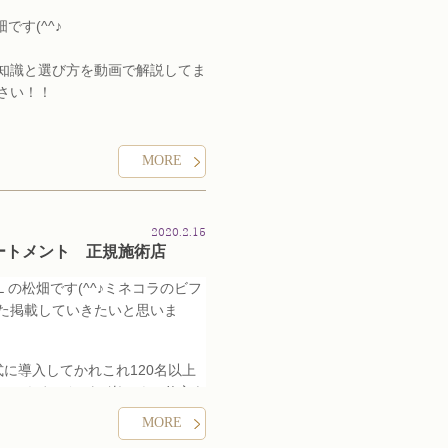
です(^^♪
知識と選び方を動画で解説してま
さい！！
事ですが、一番大事なのは、洗浄
の種類を理解することです！！
MORE
ハピエル
をクリック☞
2020.2.15
ートメント 正規施術店
Ｌの松畑です(^^♪ミネコラのビフ
た掲載していきたいと思いま
に導入してかれこれ120名以上
ていきましたが、楽しくて仕方あ
MORE